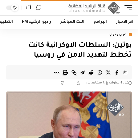
أأ
اخر الاخبار
البرامج
البث المباشر
راديو الرشيد FM
التطبي
عربي ودولي
بوتين: السلطات الاوكرانية كانت
تخطط لتهديد الامن في روسيا
قبل 4 سنوات
7 مشاهدات