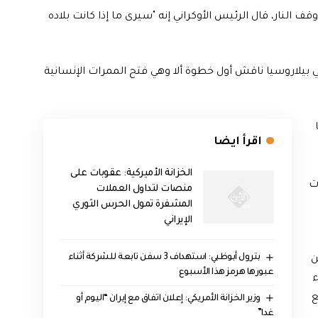
النار، قال الرئيس الأوكراني إنه "سيرى ما إذا كانت بلاده
 بيلاروسيا ناقش أول خطوة ألا وهي فتح الممرات الإنسانية
اقرأ ايضا
الخزانة الأميركية: عقوبات على
ت
منصات لتداول العملات
المشفرة تمول الحرس الثوري
الإيراني
بترول أبوظبي: استهداف 3 سفن تابعة للشركة أثناء
ن
عبورها هرمز هذا الأسبوع
ء
ع
وزير الخزانة الأمريكي: إعلان اتفاق مع إيران “اليوم أو
غدا”