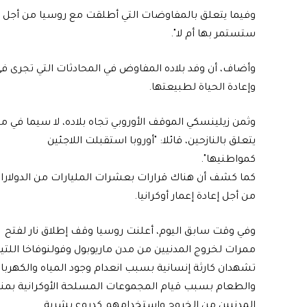
وفيما يتعلق بالمفاوضات التي أطلقت مع روسيا من أجل وقف 
ستستمر بها أم لا".
وأضاف، أن وفد بلاده المفاوض في المحادثات التي تجرى في
وإعادة الحياة لطبيعتها.
وثمن زيلينسكي الموقف الأوروبي تجاه بلاده، لا سيما في ما
يتعلق بالنازحين، قائلا: "أوروبا استقبلت اللاجئين
كمواطنيها".
كما كشف أن هناك قرارات بعشرات المليارات من الدولارا
من أجل إعادة إعمار أوكرانيا.
وفي وقت سابق اليوم، أعلنت روسيا وقف إطلاق نار لفتح
ممرات لخروج المدنيين من مدن ماريوبول وفولنوفاخا اللتي
تشهدان كارثة إنسانية بسبب انعدام وجود المياه والكهربا
والطعام بسبب قيام المجموعات المسلحة الأوكرانية بمن
المدنيين من الخروج واستخدامهم كدروع بشرية.