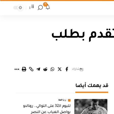
9
أأ
يتقدم بطلب
شارك
قد يهمك أيضا
رياضة
لليوم الـ32 على التوالي.. رونالدو
يواصل الغياب عن النصر