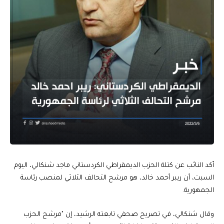
أكد النائب عن كتلة الحزب الديمقراطي الكردستاني ماجد شنكالي، اليوم
السبت، أن ريبر أحمد خالد، هو مرشح التحالف الثلاثي لمنصب رئاسة
الجمهورية.
وقال شنكالي، في تصريح صحفي تابعته الرشيد، إن "مرشح الحزب