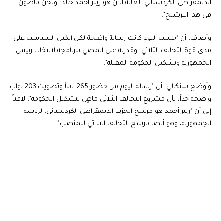
الديمقراطي الكردستاني، لغاية الآن هو ريبر أحمد خالد، ونحن ماضون
في هذا الترشيح".
وأضاف، أن "جلسة اليوم كانت رسالة واضحة لكل الكتل السياسية على
مدى قوة التحالف الثلاثي، وقدرته على المضي ببرنامجه لانتخاب رئيس
الجمهورية وتشكيل الحكومة المقبلة".
وأوضح شنكالي، أن "رسالة اليوم من حضور 265 نائباً وتصويت 203 نواب
واضحة جداً، بأن مشروع التحالف الثلاثي ماضٍ لتشكيل الحكومة"، لافتاً
إلى أن "ريبر أحمد هو مرشح الحزب الديمقراطي الكردستاني، لرئاسة
الجمهورية، وهو أيضا مرشح التحالف الثلاثي للمنصب".