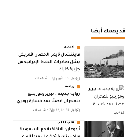
قد يهمك أيضا
أقتصاد
فايننشال تايمز: الحصار الأمريكي
يشل صادرات النفط الإيرانية من
جزيرة خارك
قبل 9 دقائق
3 مشاهدات
رياضة
رواية جديدة.. بيريز ومورينيو
ينفجران غضبًا بعد خسارة رودري
قبل 24 دقيقة
7 مشاهدات
عربي ودولي
أردوغان: الاتفاقية مع السعودية
وباكستان قائمة على مبدأ الردع