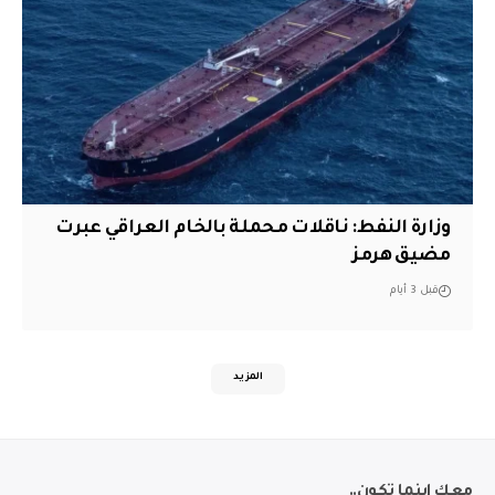
وزارة النفط: ناقلات محملة بالخام العراقي عبرت
مضيق هرمز
قبل 3 أيام
المزيد
معك اينما تكون..