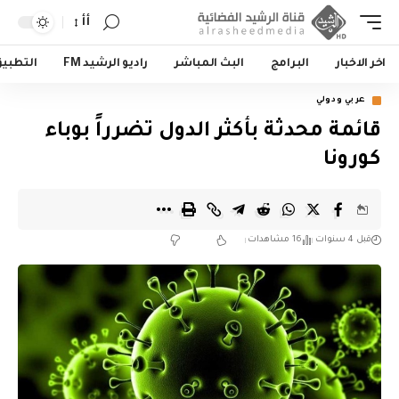
أأ
اخر الاخبار
البرامج
البث المباشر
راديو الرشيد FM
التطبي
عربي ودولي
قائمة محدثة بأكثر الدول تضرراً بوباء
كورونا
قبل 4 سنوات
16 مشاهدات