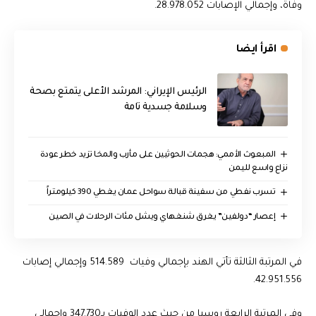
وفاة، وإجمالي الإصابات 28.978.052.
اقرأ ايضا
الرئيس الإيراني: المرشد الأعلى يتمتع بصحة
وسلامة جسدية تامة
المبعوث الأممي: هجمات الحوثيين على مأرب والمخا تزيد خطر عودة
نزاع واسع لليمن
تسرب نفطي من سفينة قبالة سواحل عمان يغطي 390 كيلومتراً
إعصار “دولفين” يغرق شنغهاي ويشل مئات الرحلات في الصين
في المرتبة الثالثة تأتي الهند بإجمالي وفيات 514.589 وإجمالي إصابات
42.951.556.
وفي المرتبة الرابعة روسيا من حيث عدد الوفيات بـ347.730 وإجمالي