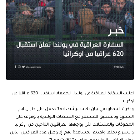
اعلنت السفارة العراقية في بولندا، الجمعة، استقبال 620 عراقيا من
اوكرانيا.
وذكرت السفارة في بيان تلقته الرشيد، انها”تعمل على طوال ايام
الاسبوع وبالتنسيق المستمر مع السلطات البولندية بالوقوف على
المعوقات والمشكلات التي يواجهها العراقيين النازحين من اوكرانيا
والاسراع بحلها وتقديم المساعدة لهم. إذ وصل عدد العراقيين الذين