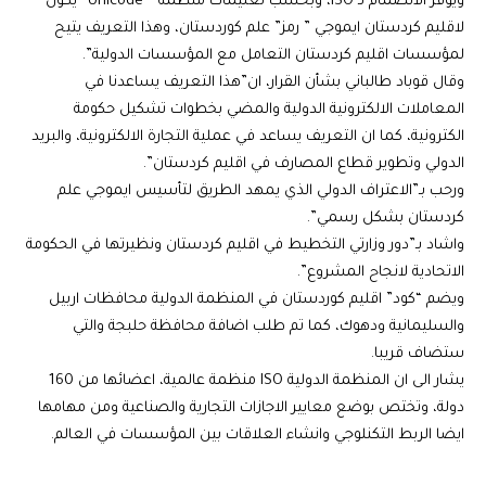
ويوفر الانضمام لـ ISO، وبحسب تعليمات منظمة ” Unicode” يكون
لاقليم كردستان ايموجي ” رمز” علم كوردستان، وهذا التعريف يتيح
لمؤسسات اقليم كردستان التعامل مع المؤسسات الدولية”.
وقال قوباد طالباني بشأن القرار، ان”هذا التعريف يساعدنا في
المعاملات الالكترونية الدولية والمضي بخطوات تشكيل حكومة
الكترونية، كما ان التعريف يساعد في عملية التجارة الالكترونية، والبريد
الدولي وتطوير قطاع المصارف في اقليم كردستان”.
ورحب بـ”الاعتراف الدولي الذي يمهد الطريق لتأسيس ايموجي علم
كردستان بشكل رسمي”.
واشاد بـ”دور وزارتي التخطيط في اقليم كردستان ونظيرتها في الحكومة
الاتحادية لانجاح المشروع”.
ويضم “كود” اقليم كوردستان في المنظمة الدولية محافظات اربيل
والسليمانية ودهوك، كما تم طلب اضافة محافظة حلبجة والتي
ستضاف قريبا.
يشار الى ان المنظمة الدولية ISO منظمة عالمية، اعضائها من 160
دولة، وتختص بوضع معايير الاجازات التجارية والصناعية ومن مهامها
ايضا الربط التكنلوجي وانشاء العلاقات بين المؤسسات في العالم.