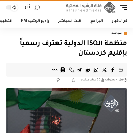
أأ
اخر الاخبار
البرامج
البث المباشر
راديو الرشيد FM
التطبي
سياسة
منظمة الـISO الدولية تعترف رسمياً
بإقليم كردستان
قبل 4 سنوات
26 مشاهدات