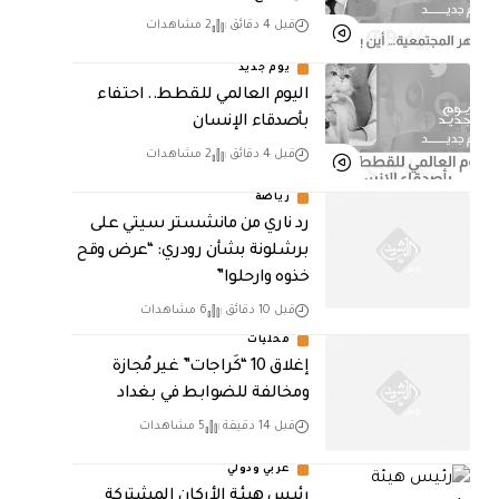
قبل 4 دقائق
2 مشاهدات
يوم جديد
اليوم العالمي للقطط.. احتفاء
بأصدقاء الإنسان
قبل 4 دقائق
2 مشاهدات
رياضة
رد ناري من مانشستر سيتي على
برشلونة بشأن رودري: “عرض وقح
خذوه وارحلوا”
قبل 10 دقائق
6 مشاهدات
محليات
إغلاق 10 “كَراجات” غير مُجازة
ومخالفة للضوابط في بغداد
قبل 14 دقيقة
5 مشاهدات
عربي ودولي
رئيس هيئة الأركان المشتركة