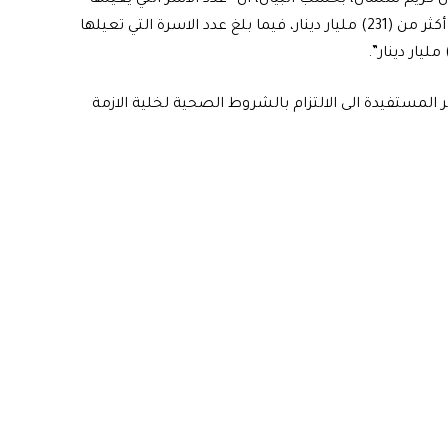
رجل بلغت أكثر من (962) ألف اسرة بمبلغ اجمالي يصل الى أكثر من (231) مليار دينار، فيما بلغ عدد الاسرة التي تعيلها
ر المستفيدة الى الالتزام بالشروط الصحية لخلية الازمة