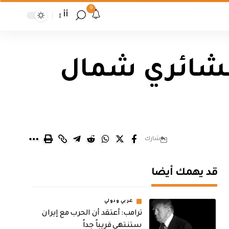
9
أأ
عشائري شمال
شارك
قد يهمك أيضا
عربي ودولي
‏ترامب: أعتقد أن الحرب مع إيران
ستنتهي قريباً جداً