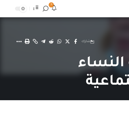
9
أأ
شارك
النساء
ماعية