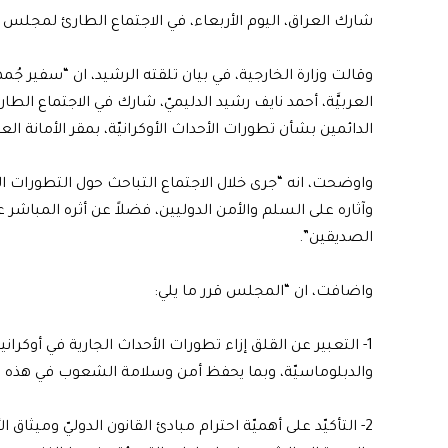
شارك العراق، اليوم الأربعاء، في الاجتماع الطارئ لمجلس جام
وقالت وزارة الخارجية، في بيان تلقته الرشيد، ان “سفير جُمه
العربيَّة، أحمد نايف رشيد الدليميّ، شارك في الاجتماع ال
الدائمين بشأن تطورات الأحداث الأوكرانيّة، بمقر الأمانة ا
واوضحت، انه “جرى خلال الاجتماع التباحث حول التطورات ا
وآثاره على السلم والأمن الدوليين، فضلاً عن أثره المباشر 
الصديقين”.
واضافت، ان “المجلس قرر ما يلي:
1- التعبير عن القلق إزاء تطورات الأحداث الجارية في أوكرانيا
والدبلوماسيّة، وبما يحفظ أمن وسلامة الشعوب في هذه 
2- التأكيّد على أهميّة احترام مبادئ القانون الدوليّ وميثا