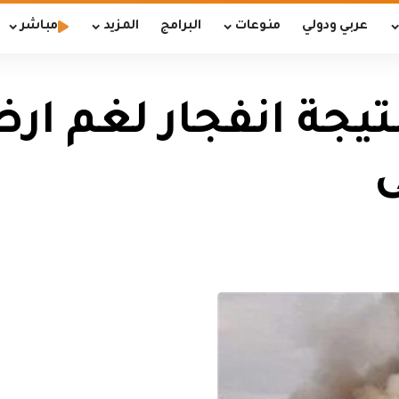
عربي ودولي
منوعات
البرامج
المزيد
مباشر
جة انفجار لغم ارض
ى