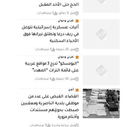
الحج حتى الأحد المقبل
قبل 9 دقائق
5 مشاهدات
عربي ودولي
آليات عسكرية إسرائيلية تتوغل
في ريف درعا وتطلق نيرانها فوق
الأحياء السكنية
قبل 20 دقيقة
5 مشاهدات
عربي ودولي
“اليونسكو” تدرج 3 مواقع عربية
على قائمة التراث “المهدد”
قبل 50 دقيقة
6 مشاهدات
أمن
القضاء: القبض على عدد من
موظفي بلدية الناصرية ومعقبين
ضبطت بحوزتهم مستندات
وأختام مزورة
قبل ساعة واحدة
11 مشاهدات