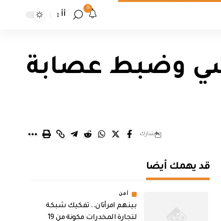
9
أأ
عشي وضبط عصابة
شارك
قد يهمك أيضا
أمن
بينهم امرأتان.. تفكيك شبكة
لتجارة المخدرات مكونة من 19