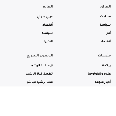
العراق
العالم
محليات
عربي ودولي
سياسة
أقتصاد
أمن
سياسة
أقتصاد
الاخيرة
منوعات
الوصول السريع
رياضة
تردد قناة الرشيد
علوم وتكنولوجيا
تطبيق قناة الرشيد
أخبار منوعة
قناة الرشيد مباشر
ثقافة وفن
راديو الرشيد مباشر
من نحن
الترددات
الاعلانات
الاتصال بنا