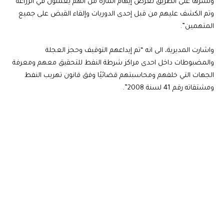
ونشرها على الطريق لغرض إيهام المارة من أنهم يعملون في الزراعة
وتم الكشف عليهم من قبل إحدى الدوريات وإلقاء القبض على جميع
المتهمين”.
واشارت المديرية، الى انه “تم إيداعهم التوقيف وحجز العجلة
والمضبوطات داخل احدى مراكز شرطة النفط للتحقيق معهم ومعرفة
الجهات التي خلفهم ومحاسبتهم قضائيًا وفق قانون تهريب النفط
ومشتقاته رقم 41 لسنة 2008”.