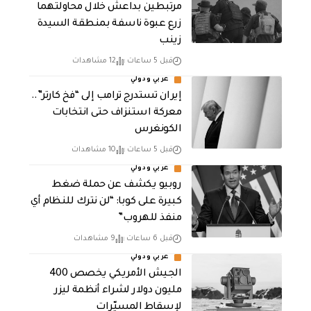
مرتبطين بداعش خلال محاولتهما
زرع عبوة ناسفة بمنطقة السيدة
زينب
قبل 5 ساعات
12 مشاهدات
عربي ودولي
إيران تستدرج ترامب إلى “فخ كارتر”..
معركة استنزاف حتى انتخابات
الكونغرس
قبل 5 ساعات
10 مشاهدات
عربي ودولي
روبيو يكشف عن حملة ضغط
كبيرة على كوبا: “لن نترك للنظام أي
منفذ للهروب”
قبل 6 ساعات
9 مشاهدات
عربي ودولي
الجيش الأمريكي يخصص 400
مليون دولار لشراء أنظمة ليزر
لإسقاط المسيّرات