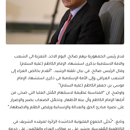
قدم رئيس الجمهورية برهم صالح، اليوم الاحد، التعزية الى الشعب
والامة الاسلامية بذكرى استشهاد الإمام الكاظم (عليه السلام).
وقال الرئيس صالح، في بيان تلقته الرشيد، “أتقدم بخالص العزاء إلى
الشعب العراقي وإلى الأمة الإسلامية في ذكرى استشهاد الإمام
موسى بن جعفر الكاظم (عليه السلام)”.
واوضح، ان “المناسبة عظيمة لاستلهام المُثل العليا التي ضحى من
أجلها الإمام الكاظم وآل بيته الأطهار، وتحمّل الصعاب بصبر والإصرار
على نصرة مبادئ الحق والعدالة والإنسانية ورفض الظلم والاضطهاد”
.
وتابع، “نُحيّي الجموع المليونية الحاشدة الزائرة لمرقده الشريف في
الكاظمية المُقدسة، ونشد على يد مواكب العزاء والقائمين على خدمة