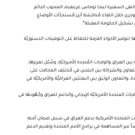
 التقى السفيرة ليندا توماس غرينفيلد المندوب الدائم
وجرى خلال اللقاء مُناقـَشة أبرز مُستجدّات الأوضاع
في تشكيل الحكومة المقبلة”.
اتها؛ لتوفير الأجواء اللازمة للحفاظ على التوقيتات الدستوريّة
ن العراق والولايات المُتحِدة الأميركيّة، وسُبُل تعزيزها،
لتعاون والشراكة بين البلدين في مُختلِف المجالات على
 والتعاون الوثيق بين البعثتين العراقيَّة والأمريكيّة في
لايات المتحدة الأمريكيّة الإيجابي والداعم للعراق وجُهُودها في
ايات المتحدة الأمريكية بدعم العراق في سبيل ضمان أمنه
اً عبر المساهمة في برامج الأمم المتحدة وتقديم الدعم