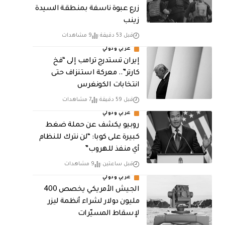
زرع عبوة ناسفة بمنطقة السيدة
زينب
قبل 53 دقيقة
9 مشاهدات
عربي ودولي
إيران تستدرج ترامب إلى “فخ
كارتر”.. معركة استنزاف حتى
انتخابات الكونغرس
قبل 59 دقيقة
7 مشاهدات
عربي ودولي
روبيو يكشف عن حملة ضغط
كبيرة على كوبا: “لن نترك للنظام
أي منفذ للهروب”
قبل ساعتين
9 مشاهدات
عربي ودولي
الجيش الأمريكي يخصص 400
مليون دولار لشراء أنظمة ليزر
لإسقاط المسيّرات