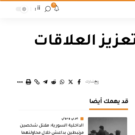
9
أأ
عزيز العلاقات
شارك
قد يهمك أيضا
عربي ودولي
الداخلية السورية: مقتل شخصين
مرتبطين بداعش خلال محاولتهما