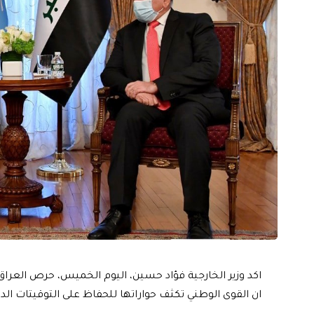
اكد وزير الخارجية فؤاد حسين، اليوم الخميس، حرص العراق على
ان القوى الوطني تكثف حواراتها للحفاظ على التوقيتات الد