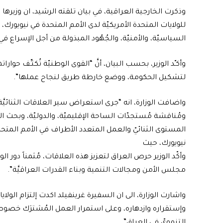
وذكرت الخارجية العراقية، في بيان تلقته الرشيد، ان وزيرها
للولايات المتحدة الأمريكيّة لدى الأمم المتحدة في نيويورك، 
السياسيّة، والأمنيّة، والجُهُود المبذولة من أجل الإسراع 
وأكـّد الوزير، بحسب البيان، أنَّ “القوى الوطنيّة تُكثـِّف حوار
لتشكيل الحكومة، ووضع خارطة طريق لنجاح عملها”.
واضافت الوزارة، انه “جرى استعراض سير العلاقات الثنائيَّة بي
ومُناقشة مُستجدّات الساحة الإقليميّة، والدوليّة، وبحث ا
المستوى الثنائيّ والعمل المتعدد الأطراف في الأمم المتحدة،
نيويورك، حيث
وأكّد الوزير حرص العراق لتعزيز هذه العلاقات، مُثمناً دور الو
مجلس الأمن ومجالات التنمية وبناء القدرات العراقيَّة”.
واشارت الوزارة، الى ان السفيرة غرينفيلد اكدت إلتزام الول
وإستقراره وازدهاره، وعلى استمرار العمل المُشترَك خصوص