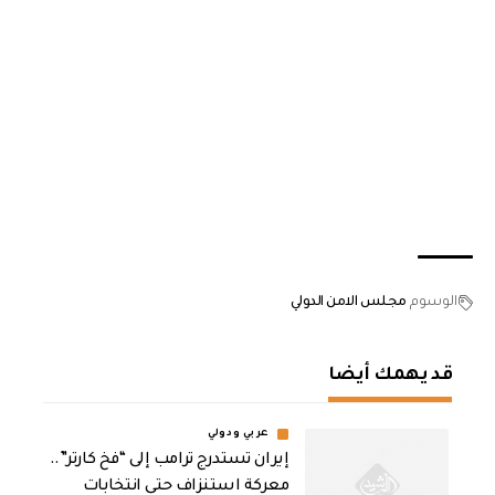
الوسوم
مجلس الامن الدولي
قد يهمك أيضا
عربي ودولي
إيران تستدرج ترامب إلى “فخ كارتر”..
معركة استنزاف حتى انتخابات