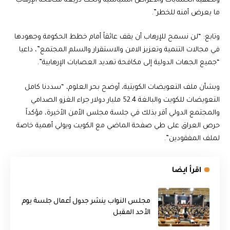
وتصفية الحسابات والأغراض السياسية وتحت ذريعة مكافحة الإرهاب
ما يعرض أمنه للخطر”.
وتابع: “لن نسمح للإرهاب أن يقف عائقاً أمام خطط الحكومة وجهودها
في مجالات التنمية وتعزيز الامن والاستقرار والسلم المجتمع”، داعيا
“جميع الجهات الدولية إلى مكافحة تهديد العصابات الإرهابية”.
وبشأن ملف التعويضات الكويتية، أوضح بحر العلوم، “سددنا كامل
التعويضات للكويت والبالغة 52.4 مليار دولار جراء الغزو الصدامي
والمجتمع الدولي أقر بذلك في جلسة مجلس الأمن الأخيرة، مؤكداً
حرص العراق على طي صفحة الماضي مع الكويت ويولي أهمية خاصة
لملف المفقودين”.
اقرأ ايضا
مجلس النواب ينشر جدول أعمال جلسة يوم
الأحد المقبل