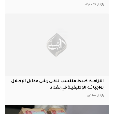
قبل 59 دقيقة
النزاهــة: ضبط منتسب تلقــى رشى مقابل الإخــلال
بواجباتــه الوظيفيــة في بغداد
قبل ساعتين