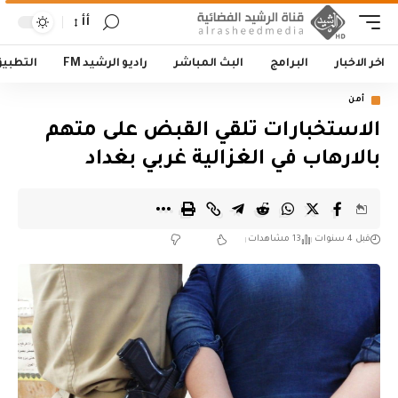
أأ
اخر الاخبار
البرامج
البث المباشر
راديو الرشيد FM
التطبي
أمن
الاستخبارات تلقي القبض على متهم
بالارهاب في الغزالية غربي بغداد
قبل 4 سنوات
13 مشاهدات