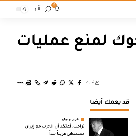
9
أأ
وك لمنع عمليات
شارك
قد يهمك أيضا
عربي ودولي
‏ترامب: أعتقد أن الحرب مع إيران
ستنتهي قريباً جداً