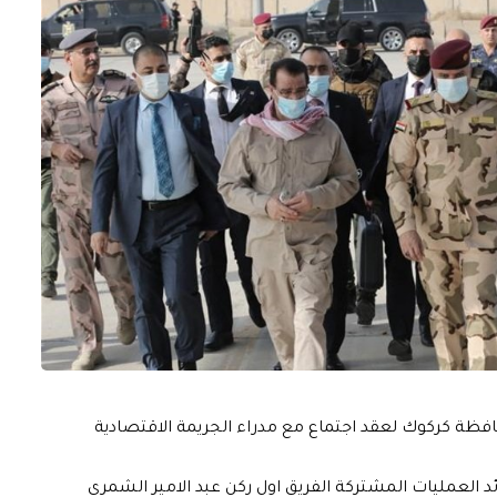
فظة كركوك لعقد اجتماع مع مدراء الجريمة الاقتصادية
ئد العمليات المشتركة الفريق اول ركن عبد الامير الشمري