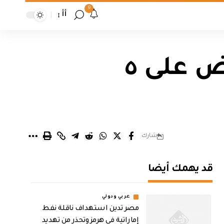
9
أأ
بينهم امرأة… شرطة نينوى تلقي القبض على ٥
شارك
قد يهمك أيضا
عربي ودولي
مصر تدين استهداف ناقلة نفط
إماراتية في هرمز وتحذر من تهديد