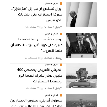
عربي ودولي
إيران تستدرج ترامب إلى “فخ كارتر”..
معركة استنزاف حتى انتخابات
الكونغرس
قبل 8 ساعات
13 مشاهدات
عربي ودولي
روبيو يكشف عن حملة ضغط
كبيرة على كوبا: “لن نترك للنظام أي
منفذ للهروب”
قبل 9 ساعات
11 مشاهدات
عربي ودولي
الجيش الأمريكي يخصص 400
مليون دولار لشراء أنظمة ليزر
لإسقاط المسيّرات
قبل 9 ساعات
12 مشاهدات
عربي ودولي
مسؤول أمريكي: سنرفع الحصار عن
موانئ إيران بمجرد الإعلان عن اتفاق