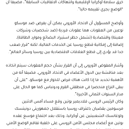
خرق سلامة أوكرانيا الإقليمية وانتهاكات الاتفاقيات السابقة”، مضيفا أن
“الوضع يجري تقييمه حاليا”.
وأوضح المسؤول أن الاتحاد الأوروبي يمكن أن يفرض ضد موسكو
نوعين من العقوبات هما عقوبات فردية (ضد شخصيات وشركات
معينة) واقتصادية (تشمل حظر استيراد البضائع وموارد الطاقة)،
إضافة إلى إمكانية قطع روسيا عن الخدمات المالية، لكنه “قرار صعب
جدا قد يؤدي إلى قطع العلاقات الاقتصادية بين روسيا وسائر العالم”.
وأشار المفوض الأوروبي إلى أن القرار بشأن حجم العقوبات سيتم اتخاذه
بعد مناقشة بين الدول الأعضاء في الاتحاد الأوروبي، مضيفا أنه من
الأهمية تحديد ما إذا كانت هناك فرص للحوار مع موسكو، “على أن
يبقى النزاع منحصرا في منطقتي القرم ودونباس كما هو الحال على
مدار السنوات الثماني الأخيرة”.
وكان الرئيس الروسي فلاديمير بوتين وقع مساء أمس الاثنين
مرسومين يقضيان باعتراف روسيا باستقلال جمهوريتي دونيتسك
ولوغانسك الشعبيتين عن أوكرانيا، وذلك بعد اجتماع موسع عقده
بوتين مع أعضاء مجلس الأمن الروسي على خلفية تفاقم الوضع الأمني