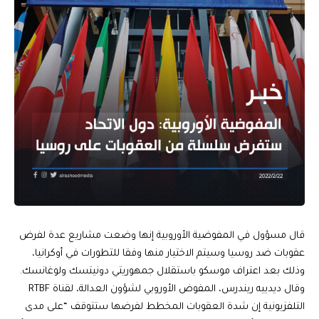
قال مسؤول في المفوضية الأوروبية إنها وضعت مشاريع عدة لفرض
عقوبات ضد روسيا وسيتم الاختيار منها وفقا للتطورات في أوكرانيا،
وذلك بعد اعتراف موسكو باستقلال جمهوريتي دونيتسك ولوغانسك.
وقال ديدييه ريندرس، المفوض الأوروبي لشؤون العدالة، لقناة RTBF
التلفزيونية إن شدة العقوبات المخطط لفرضها ستتوقف “على مدى