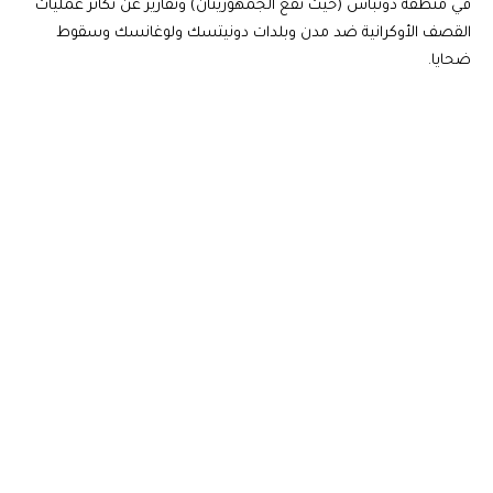
في منطقة دونباس (حيث تقع الجمهوريتان) وتقارير عن تكاثر عمليات
القصف الأوكرانية ضد مدن وبلدات دونيتسك ولوغانسك وسقوط
ضحايا.