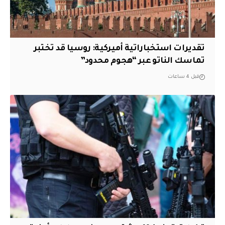
تقديرات استخباراتية أميركية: روسيا قد تختبر
تماسك الناتو عبر “هجوم محدود”
قبل 4 ساعات