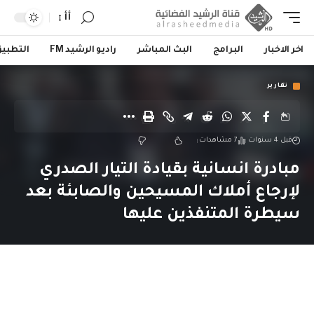
أأ
اخر الاخبار
البرامج
البث المباشر
راديو الرشيد FM
التطبي
تقارير
قبل 4 سنوات
7 مشاهدات
مبادرة انسانية بقيادة التيار الصدري
لإرجاع أملاك المسيحين والصابئة بعد
سيطرة المتنفذين عليها