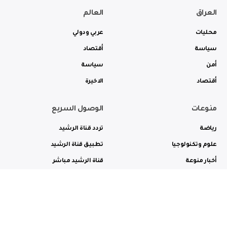
العراق
العالم
محليات
عربي ودولي
سياسة
أقتصاد
أمن
سياسة
أقتصاد
الاخيرة
منوعات
الوصول السريع
رياضة
تردد قناة الرشيد
علوم وتكنولوجيا
تطبيق قناة الرشيد
أخبار منوعة
قناة الرشيد مباشر
ثقافة وفن
راديو الرشيد مباشر
من نحن
الترددات
الاعلانات
الاتصال بنا