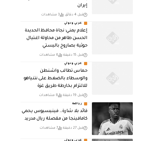
إيران
قبل 4 دقائق
3 مشاهدات
عربي ودولي
إعلام يمني: نجاة محافظ الحديدة
الحسن طاهر من محاولة اغتيال
حوثية بصاروخ باليستي
قبل 15 دقيقة
6 مشاهدات
عربي ودولي
حماس تطالب واشنطن
والوسطاء بالضغط على نتنياهو
للالتزام بخارطة طريق غزة
قبل 19 دقيقة
8 مشاهدات
رياضة
قائد بلا شارة.. فينيسيوس يحمي
كامافينجا من مقصلة ريال مدريد
قبل 27 دقيقة
7 مشاهدات
عربي ودولي