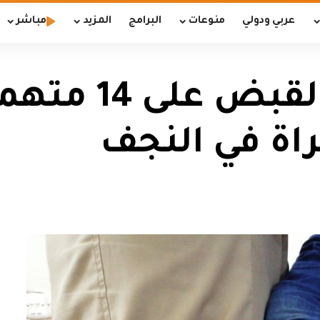
عربي ودولي
منوعات
البرامج
المزيد
مباشر
شؤون الشرطة: الق
اة في النجف