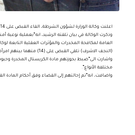
اعلنت وكالة الوزارة لشؤون الشرطة، القاء القبض على 14 متهما بقضايا مخدرات في محافظة النجف.
وذكرت الوكالة في بيان تلقته الرشيد، انه”بعملية نوعية أ
العامة لمكافحة المخدرات والمؤثرات العقلية التابعة ل
(النجف الاشرف) تلقي القبض على (14) متهما بينهم امرأة”.
واشارت الى”ضبط بحوزتهم مادة الكريستال المخدرة وحبوب
مختلفة الأنواع”.
واضافت، انه”تم إحالتهم إلى القضاء وفق أحكام المادة القانونية ( 28 ) مخدرات لينالوا جزاء