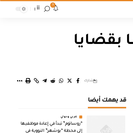
9
أأ
بض على 14 متهما بقضايا
شارك
قد يهمك أيضا
عربي ودولي
“روساتوم” تبدأ في إعادة موظفيها
إلى محطة “بوشهر” النووية في