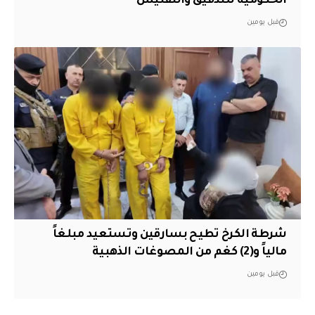
الحكومية للتدقيق والتفتيش
قبل يومين
شرطة الكرخ تطيح بسارقين وتستعيد مبلغاً
مالياً و(2) كغم من المصوغات الذهبية
قبل يومين