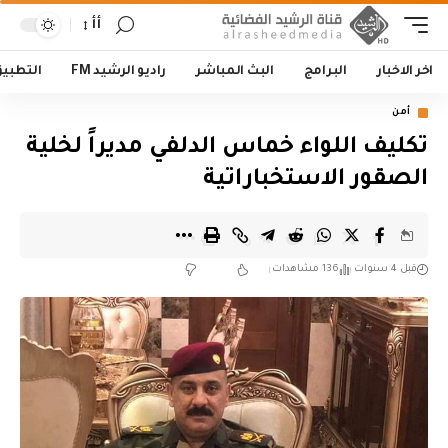
أأ
اخر الاخبار
البرامج
البث المباشر
راديو الرشيد FM
التطبي
أمن
تكليف اللواء خماس الدلفي مديراً لخلية
الصقور الاستخباراتية
قبل 4 سنوات
136 مشاهدات