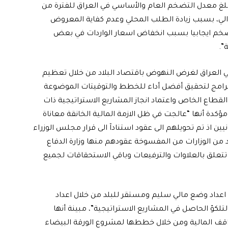
 وبلغ معدل التضخم العام والأساسي في العراق للفترة من
موز 2021، حيث بلغ 5.2 % و 6.3 % على التوالي، بسبب زيادة الطلب المحلي وعدم كفاية المعروض
لتضخم ايجابيا بسبب انخفاض اسعار الواردات في بعض
”.
ي العراق لغرض النهوض باقتصاد البلاد من خلال تعظيم
 البرامج لتحقيق أفضل أداء للخطط والتوقيتات الموضوعة
طاع الخاص واعتماد انجاز المشاريع الاستراتيجية ذات
ؤكدة أنها “عالجت في ظل الازمة المالية الخانقة معاناة
ن اذ تم تحويلهم الى عقود استنادآ الى قرار مجلس الوزراء
واجهت العديد من الوزارات من المفسوخة عقودهم منها وزارة الدفاع
تعلق بالعلاوات والترفيعات وباقي الاستحقاقات لجميع
 اعداد وضع مالي سليم ومستقر للبلد من خلال اعداد
تلكؤ الحاصل في المشاريع الاستراتيجية”، مبينة أنها
ف المالية ومن خلال خططها لمشروع الورقة البيضاء