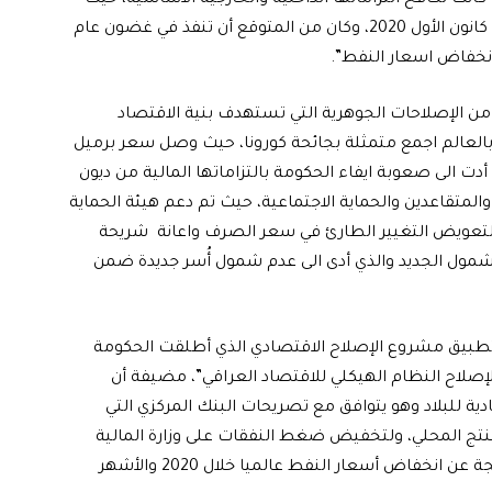
كانت احتياطيات النقد للبنك المركزي في هبوط سريع وفي كانون الأول 2020، وكان من المتوقع أن تنفذ في غضون عام
انخفاض اسعار النفط”.
 من الإصلاحات الجوهرية التي تستهدف بنية الاقتصاد
ت بالعالم اجمع متمثلة بجائحة كورونا، حيث وصل سعر برميل
زمة اقتصادية أدت الى صعوبة ايفاء الحكومة بالتزاماتها المالية من ديون
المتقاعدين والحماية الاجتماعية، حيث تم دعم هيئة الحماية
 لتعويض التغيير الطارئ في سعر الصرف واعانة شريحة
مول الجديد والذي أدى الى عدم شمول أُسر جديدة ضمن
ع تطبيق مشروع الإصلاح الاقتصادي الذي أطلقت الحكومة
لإصلاح النظام الهيكلي للاقتصاد العراقي”، مضيفة أن
ة للبلاد وهو يتوافق مع تصريحات البنك المركزي التي
منتج المحلي، ولتخفيض ضغط النفقات على وزارة المالية
بنسبة 23% وهو ما مكّن وزارة المالية من تجاوز الأزمة الناتجة عن انخفاض أسعار النفط عالميا خلال 2020 والأشهر