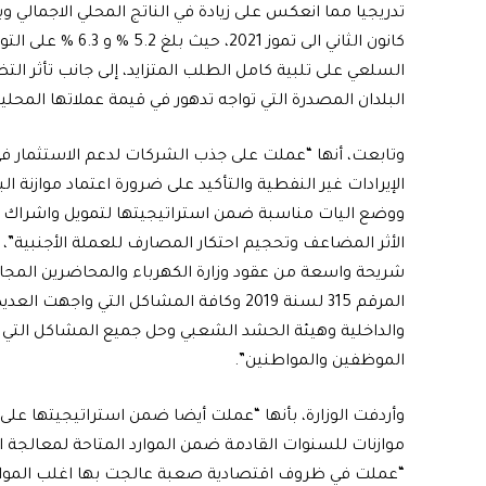
تدريجيا مما انعكس على زيادة في الناتج المحلي الاجمالي
كانون الثاني الى ت
السلعي على تلبية كامل الطلب المتزايد، إلى جانب تأثر ا
البلدان المصدرة التي تواجه تدهور في قيمة عملاتها المحلية
وتابعت، أنها “عملت على جذب الشركات لدعم الاستثمار ف
الإيرادات غير النفطية والتأكيد على ضرورة اعتماد موازنة
ووضع اليات مناسبة ضمن استراتيجيتها لتمويل واشراك الق
الأثر المضاعف وتحجيم احتكار المصارف للعملة الأجنبية”، م
شريحة واسعة من عقود وزارة الكهرباء والمحاضرين المجانيي
المرقم 315 لسنة 2019 وكافة المشاكل التي 
والداخلية وهيئة الحشد الشعبي وحل جميع المشاكل التي ت
الموظفين والمواطنين”.
وأردفت الوزارة، بأنها “عملت أيضا ضمن استراتيجيتها على
موازنات للسنوات القادمة ضمن الموارد المتاحة لمعالجة ال
“عملت في ظروف اقتصادية صعبة عالجت بها اغلب المواق