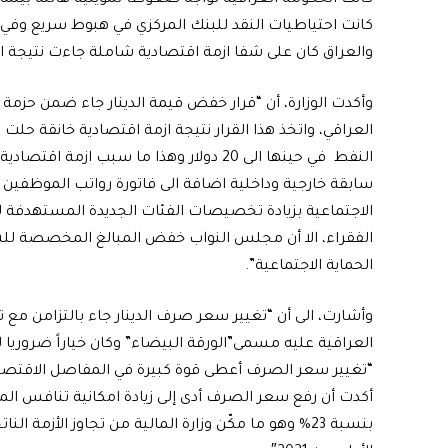
والعراق كان على شفا ازمة اقتصادية شاملة جاءت نتيجة 
وأكدت الوزارة، أن “قرار خفض قيمة الدينار جاء ضمن حزمة
العراقي، واتخذ هذا القرار نتيجة ازمة اقتصادية خانقة حل
النفط في حينها الى 20 دولار وهذا ما سبب ا
سابقة خارجية وداخلية اضافة الى فاتورة رواتب الموظفين و
الاجتماعية بزيادة تخصيصات الفئات الجديدة المستهدفة
الفقراء، الا أن مجلس النواب خفض المبالغ المخصصة للش
الحماية الاجتماعية”.
وأشارت، الى أن “تغيير سعر صرف الدينار جاء بالتزامن م
العراقية عليه مسمى”الورقة البيضاء” وكان خياراً ضروريا 
“تغيير سعر الصرف أعطى قوة كبيرة في المفاصل الاقتصادي
أكدت أن رفع سعر الصرف أدى إلى زيادة امكانية تنافس ال