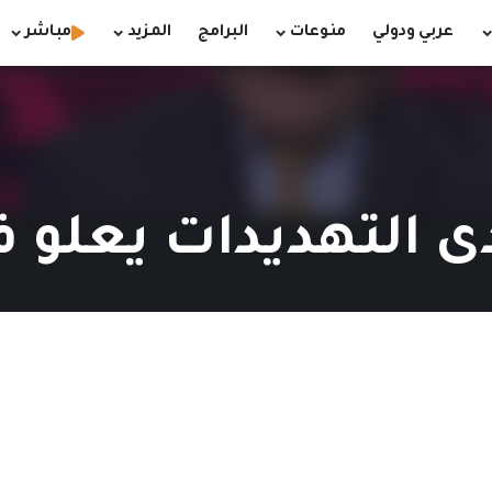
عربي ودولي
منوعات
البرامج
المزيد
مباشر
 التهديدات يعلو ف