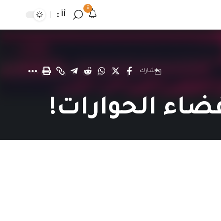
9
أأ
شارك
ضاء الحوارات!