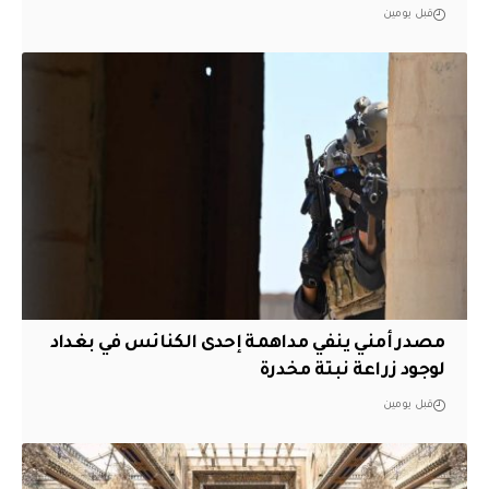
قبل يومين
مصدر أمني ينفي مداهمة إحدى الكنائس في بغداد
لوجود زراعة نبتة مخدرة
قبل يومين