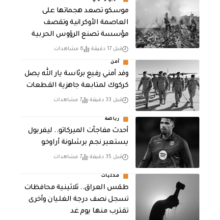
موسكو تصعد هجماتها على
العاصمة الأوكرانية وتقصف
مؤسسة تصنع الرؤوس الحربية
قبل 17 دقيقة
6 مشاهدات
أمن
وفد أمني رفيع برئاسة يار الله يصل
كركوك لمتابعة جاهزية القطعات
قبل 33 دقيقة
7 مشاهدات
رياضة
أحدث مفاجآت الميركاتو.. ليفربول
يستعير نجم برشلونة أراوخو
قبل 35 دقيقة
7 مشاهدات
محليات
طقس العراق.. ثلاثينية محافظات
تسجل نصف درجة الغليان وأخرى
تقترب منها يوم غد