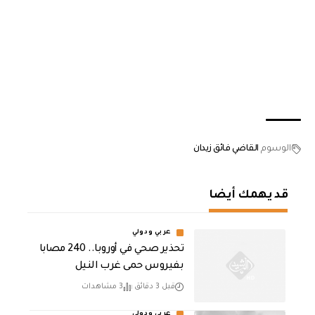
الوسوم
القاضي فائق زيدان
قد يهمك أيضا
عربي ودولي
تحذير صحي في أوروبا.. 240 مصابا
بفيروس حمى غرب النيل
قبل 3 دقائق
3 مشاهدات
عربي ودولي