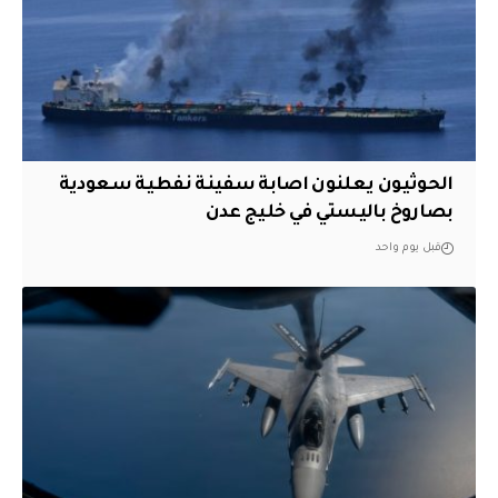
الحوثيون يعلنون اصابة سفينة نفطية سعودية
بصاروخ باليستي في خليج عدن
قبل يوم واحد