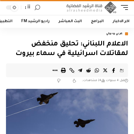
أأ
اخر الاخبار
البرامج
البث المباشر
راديو الرشيد FM
التطبي
عربي ودولي
الاعلام اللبناني: تحليق منخفض
لمقاتلات اسرائيلية في سماء بيروت
قبل 4 سنوات
24 مشاهدات