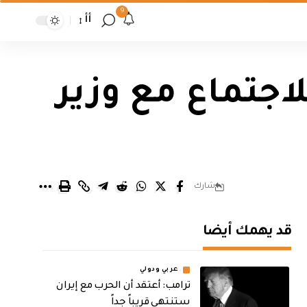
9
أأ
لاجتماع مع وزير
شارك
قد يهمك أيضا
عربي ودولي
‏ترامب: أعتقد أن الحرب مع إيران
ستنتهي قريباً جداً