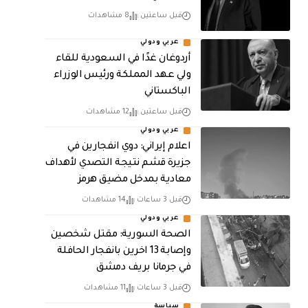
قبل ساعتين
8 مشاهدات
عربي ودولي
أردوغان غدًا في السعودية للقاء
ولي عهد المملكة ورئيس الوزراء
الباكستاني
قبل ساعتين
12 مشاهدات
عربي ودولي
اعلام إيراني: دوي انفجارين في
جزيرة قشم نتيجة التصدي لأهداف
معادية بمدخل مضيق هرمز
قبل 3 ساعات
14 مشاهدات
عربي ودولي
الصحة السورية: مقتل شخصين
وإصابة 13 اخرين بانفجار الحافلة
في جرمانا بريف دمشق
قبل 3 ساعات
11 مشاهدات
سياسة