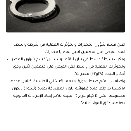
اعلن قسم شؤون المخدرات والمؤثرات العقلية في شرطة واسط،
القاء القبض على متهمين اثنين بقضايا مخدرات.
وذكرت شرطة واسط في بيان تلقته الرشيد، ان"قسم شؤون المخدرات
والمؤثرات العقلية في واسط القى القبض على متهمين اثنين وفق
أحكام المادة (٢٨و٣٢) مخدرات".
واضافت، انه"تم ضبط بحوزة احدهم باكستاني الجنسية أكياس عددها
١٨ كيسا بداخلها مادة قهوائية اللون المعروفة بمادة (نسوار) ويكون
مجموعها الكلي (١ كيلو غرام )"، مبينة انه"تم إتخاذ الإجراءات القانونية
بحقهما وفق المواد أعلاه".