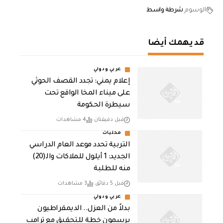
الوسوم
شرطة واسط
قد يهمك أيضا
عربي ودولي
إعلام يمني: تجدد القصف الحوثي
على ميناء المخا الواقع تحت
سيطرة الحكومة
قبل دقيقتان
4 مشاهدات
محليات
التربية تحدد موعد العام الدراسي
الجديد: 1 أيلول للملاكات والـ(20)
منه للطلبة
قبل 5 دقائق
3 مشاهدات
عربي ودولي
بدلاً من العزل.. الديمقراطيون
يرسمون خطة للتحقيق مع ترامب