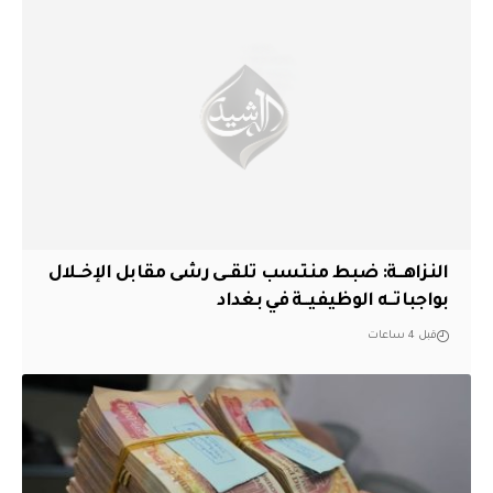
النزاهــة: ضبط منتسب تلقــى رشى مقابل الإخــلال
بواجباتــه الوظيفيــة في بغداد
قبل 4 ساعات