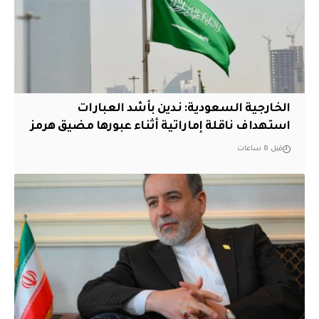
‏الخارجية السعودية: ندين بأشد العبارات
استهداف ناقلة إماراتية أثناء عبورها مضيق هرمز
قبل 8 ساعات