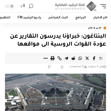
أأ
اخر الاخبار
البرامج
البث المباشر
راديو الرشيد FM
التطبي
عربي ودولي
البنتاغون: خبراؤنا يدرسون التقارير عن
عودة القوات الروسية الى مواقعها
قبل 4 سنوات
21 مشاهدات