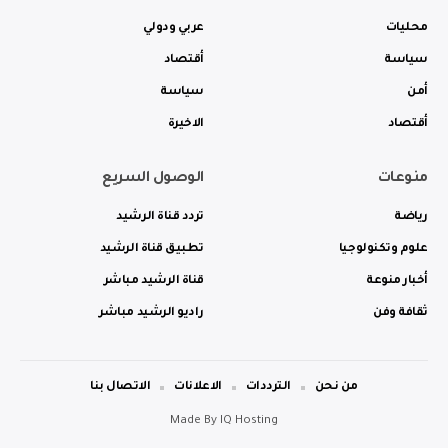
محليات
عربي ودولي
سياسة
أقتصاد
أمن
سياسة
أقتصاد
الاخيرة
منوعات
الوصول السريع
رياضة
تردد قناة الرشيد
علوم وتكنولوجيا
تطبيق قناة الرشيد
أخبار منوعة
قناة الرشيد مباشر
ثقافة وفن
راديو الرشيد مباشر
من نحن
الترددات
الاعلانات
الاتصال بنا
Made By
IQ Hosting