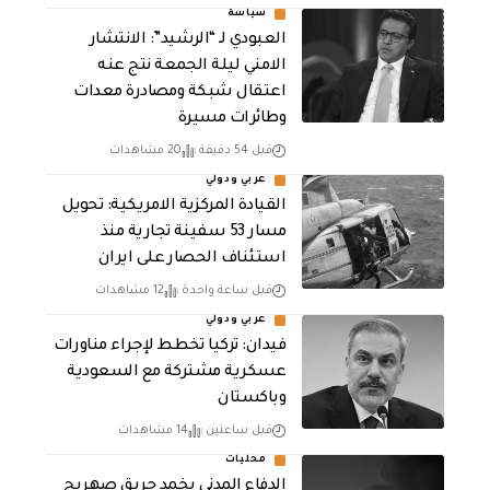
سياسة
العبودي لـ “الرشيد”: الانتشار
الامني ليلة الجمعة نتج عنه
اعتقال شبكة ومصادرة معدات
وطائرات مسيرة
قبل 54 دقيقة
20 مشاهدات
عربي ودولي
القيادة المركزية الامريكية: تحويل
مسار 53 سفينة تجارية منذ
استئناف الحصار على ايران
قبل ساعة واحدة
12 مشاهدات
عربي ودولي
فيدان: تركيا تخطط لإجراء مناورات
عسكرية مشتركة مع السعودية
وباكستان
قبل ساعتين
14 مشاهدات
محليات
الدفاع المدني يخمد حريق صهريج