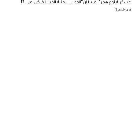
عسكرية نوع همر”، مبينا ان”القوات الامنية القت القبض على 17
متظاهرا”.