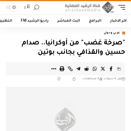
أأ
اخر الاخبار
البرامج
البث المباشر
راديو الرشيد FM
التطبي
عربي ودولي
"صرخة غضب" من أوكرانيا.. صدام
حسين والقذافي بجانب بوتين
قبل 4 سنوات
4 مشاهدات