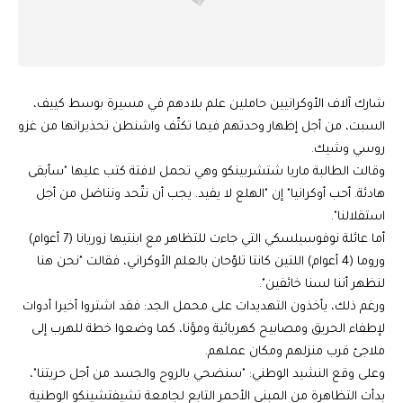
شارك آلاف الأوكرانيين حاملين علم بلادهم في مسيرة بوسط كييف،
السبت، من أجل إظهار وحدتهم فيما تكثّف واشنطن تحذيراتها من غزو
روسي وشيك.
وقالت الطالبة ماريا شتشربينكو وهي تحمل لافتة كتب عليها "سأبقى
هادئة. أحب أوكرانيا" إن "الهلع لا يفيد. يجب أن نتّحد ونناضل من أجل
استقلالنا".
أما عائلة نوفوسيلسكي التي جاءت للتظاهر مع ابنتيها زوريانا (7 أعوام)
وروما (4 أعوام) اللتين كانتا تلوّحان بالعلم الأوكراني، فقالت "نحن هنا
لنظهر أننا لسنا خائفين".
ورغم ذلك، يأخذون التهديدات على محمل الجد: فقد اشتروا أخيرا أدوات
لإطفاء الحريق ومصابيح كهربائية ومؤنا، كما وضعوا خطة للهرب إلى
ملاجئ قرب منزلهم ومكان عملهم.
وعلى وقع النشيد الوطني: "سنضحي بالروح والجسد من أجل حريتنا"،
بدأت التظاهرة من المبنى الأحمر التابع لجامعة تشيفتشينكو الوطنية