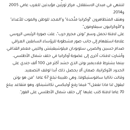
لتنتهي في ميدان الاستقلال، مركز ثورتَين مؤيدتين للغرب عامي 2005
و2014.
وهتف المتظاهرون "أوكرانيا متّحدة" و"المجد للوطن والموت للأعداء"
و"الأوكرانيون سيقاومون".
على لافتة تحمل وسم "بوتن مجرم حرب"، علت صورة الرئيس الروسي
علامة استفهام إلى جانب صور مشطوبة للرؤساء السابقين العراقي
صدام حسين والصربي سلوبودان ميلوشيفيتش والليبي معمر القذافي.
وأشارت لافتات أخرى إلى عضوية أوكرانيا في حلف شمال الأطلسي،
بينما يشترط فلاديمير بوتن الذي حشد أكثر من 100 ألف جندي على
الحدود الأوكرانية، ضمان ألا يحصل ذلك أبدا لوقف التصعيد.
وقالت ناتاليا سافوستيكوفا، وهي طبيبة تبلغ 67 عاما: "من هو بوتن
ليقول لنا ماذا نفعل؟" فيما رفع أوليكسي تكاتشينكو، وهو متقاعد يبلغ
70 عاما لافتة كتب عليها "إلى حلف شمال الأطلسي على الفور".