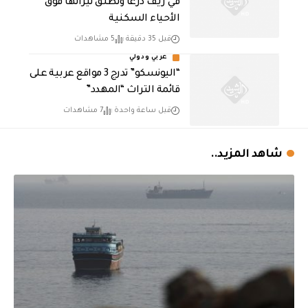
في ريف درعا وتطلق نيرانها فوق
الأحياء السكنية
قبل 35 دقيقة
5 مشاهدات
عربي ودولي
“اليونسكو” تدرج 3 مواقع عربية على
قائمة التراث “المهدد”
قبل ساعة واحدة
7 مشاهدات
شاهد المزيد..