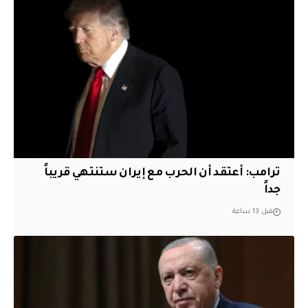
‏ترامب: أعتقد أن الحرب مع إيران ستنتهي قريباً
جداً
قبل 13 ساعة