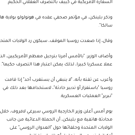
السفارة الأمريكية في كييف بالتصرف العقلاني الحكيم.
وذكر بلينكن، في مؤتمر صحفي عقده في هونولولو بولاية هاواي
سالكا".
وقال، إذا صعدت روسيا الموقف، سيكون رد الولايات المتحد
وأضاف الوزير: "بالأمس أمرنا بترحيل معظم الأمريكيين، الذي
عملا عسكريا كبيرا، لذلك يمكن اعتبار هذا التصرف حكيما".
وأعرب عن ثقته بأنه، "لا ينبغي أن يستغرب أحد" إذا قامت
روسيا "باستفزاز أو تدبير حادثة"، لاستخدامها بعد ذلك في
"تبرير" العمليات العسكرية.
يوم أمس أعلن وزير الخارجية الروسي سيرغي لافروف، خلال
محادثة هاتفية مع بلينكن، أن الحملة الدعائية من جانب
الولايات المتحدة وحلفائها حول "العدوان الروسي" على