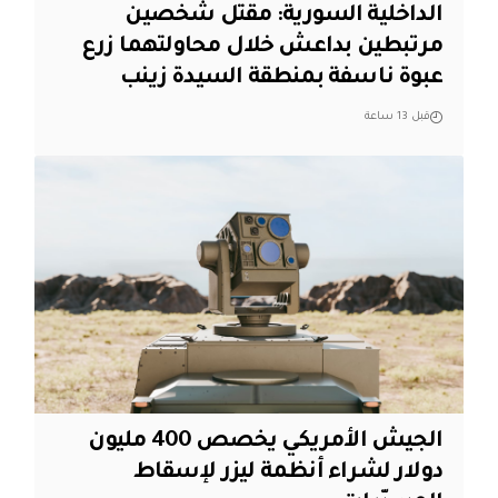
الداخلية السورية: مقتل شخصين
مرتبطين بداعش خلال محاولتهما زرع
عبوة ناسفة بمنطقة السيدة زينب
قبل 13 ساعة
الجيش الأمريكي يخصص 400 مليون
دولار لشراء أنظمة ليزر لإسقاط