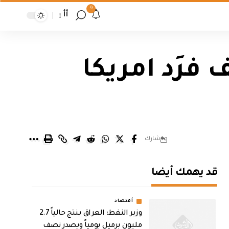
9
أأ
فرَد امريكا
شارك
قد يهمك أيضا
أقتصاد
وزير النفط: العراق ينتج حالياً 2.7
مليون برميل يومياً ويصدر نصف