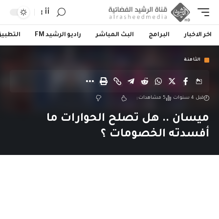
أأ
اخر الاخبار
البرامج
البث المباشر
راديو الرشيد FM
التطبي
الثامنة
قبل 4 سنوات
5 مشاهدات
ميسان .. هل تصلح الحوارات ما
أفسدته الخصومات ؟