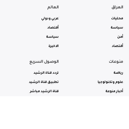
العراق
العالم
محليات
عربي ودولي
سياسة
أقتصاد
أمن
سياسة
أقتصاد
الاخيرة
منوعات
الوصول السريع
رياضة
تردد قناة الرشيد
علوم وتكنولوجيا
تطبيق قناة الرشيد
أخبار منوعة
قناة الرشيد مباشر
ثقافة وفن
راديو الرشيد مباشر
من نحن
الترددات
الاعلانات
الاتصال بنا