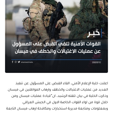
اعلنت خلية الإعلام الأمني، القاء القبض على المسؤول عن تنفيذ
العديد من عمليات الاغتيالات والخطف وارهاب المواطنين في ميسان.
وذكرت الخلية في بيان تلقته الرشيد، ان”قيادة عمليات ميسان ومن
خلال قوة من لواء القوات الخاصة الاول في الجيش العراقي
وبمعلومات ومتابعة مديرية استخبارات ومكافحة ارهاب ميسان التابعة