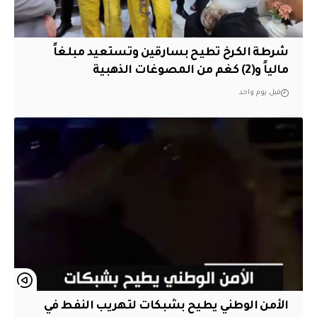
شرطة الكرخ تطيح بسارقين وتستعيد مبلغاً
مالياً و(2) كغم من المصوغات الذهبية
قبل يوم واحد
الأمن الوطني يطيح بشبكات لتهريب النفط في