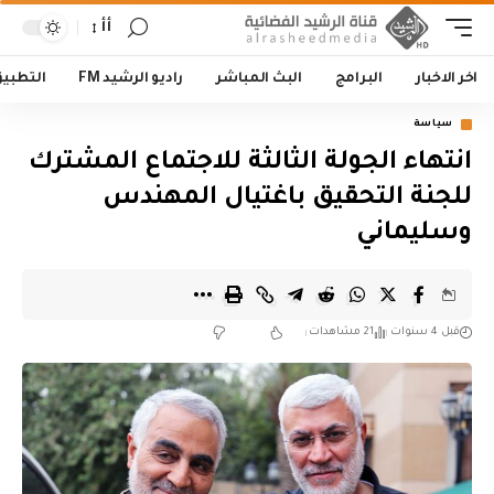
أأ
اخر الاخبار
البرامج
البث المباشر
راديو الرشيد FM
التطبي
سياسة
انتهاء الجولة الثالثة للاجتماع المشترك
للجنة التحقيق باغتيال المهندس
وسليماني
قبل 4 سنوات
21 مشاهدات