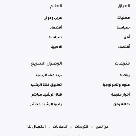
العراق
العالم
محليات
عربي ودولي
سياسة
أقتصاد
أمن
سياسة
أقتصاد
الاخيرة
منوعات
الوصول السريع
رياضة
تردد قناة الرشيد
علوم وتكنولوجيا
تطبيق قناة الرشيد
أخبار منوعة
قناة الرشيد مباشر
ثقافة وفن
راديو الرشيد مباشر
من نحن
الترددات
الاعلانات
الاتصال بنا