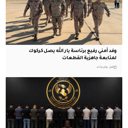
وفد أمني رفيع برئاسة يار الله يصل كركوك
لمتابعة جاهزية القطعات
قبل يوم واحد