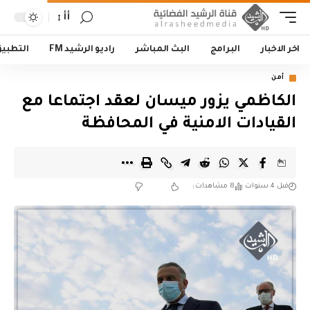
أأ
اخر الاخبار
البرامج
البث المباشر
راديو الرشيد FM
التطبي
أمن
الكاظمي يزور ميسان لعقد اجتماعا مع
القيادات الامنية في المحافظة
قبل 4 سنوات
8 مشاهدات