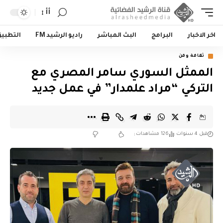
أأ
اخر الاخبار
البرامج
البث المباشر
راديو الرشيد FM
التطبي
ثقافة وفن
الممثل السوري سامر المصري مع
التركي “مراد علمدار” في عمل جديد
قبل 4 سنوات
126 مشاهدات