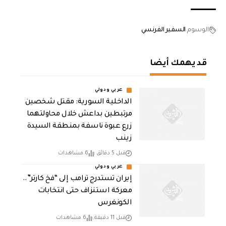
الوسوم
السفير الفرنسي
قد يهمك أيضا
عربي ودولي
الداخلية السورية: مقتل شخصين
مرتبطين بداعش خلال محاولتهما
زرع عبوة ناسفة بمنطقة السيدة
زينب
قبل 5 دقائق
6 مشاهدات
عربي ودولي
إيران تستدرج ترامب إلى “فخ كارتر”..
معركة استنزاف حتى انتخابات
الكونغرس
قبل 11 دقيقة
6 مشاهدات