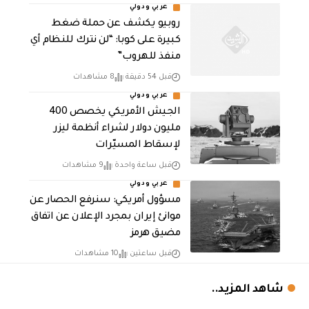
عربي ودولي
روبيو يكشف عن حملة ضغط
كبيرة على كوبا: “لن نترك للنظام أي
منفذ للهروب”
قبل 54 دقيقة
8 مشاهدات
عربي ودولي
الجيش الأمريكي يخصص 400
مليون دولار لشراء أنظمة ليزر
لإسقاط المسيّرات
قبل ساعة واحدة
9 مشاهدات
عربي ودولي
مسؤول أمريكي: سنرفع الحصار عن
موانئ إيران بمجرد الإعلان عن اتفاق
مضيق هرمز
قبل ساعتين
10 مشاهدات
شاهد المزيد..