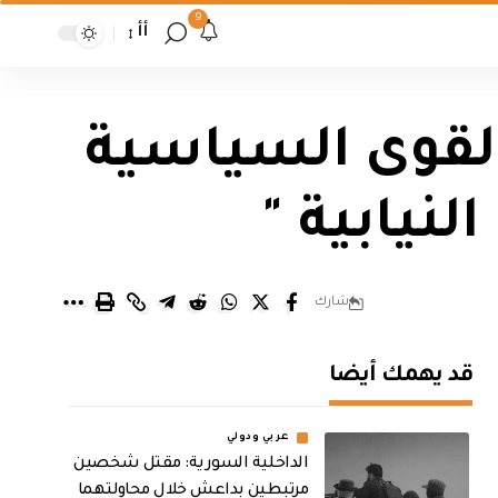
9
أأ
القوى السياسية
نيابية "
شارك
قد يهمك أيضا
عربي ودولي
الداخلية السورية: مقتل شخصين
مرتبطين بداعش خلال محاولتهما