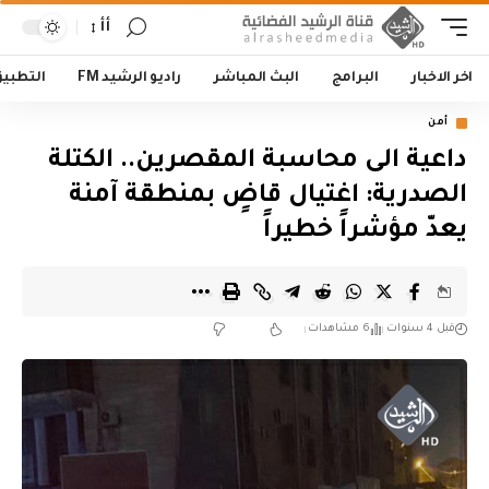
أأ
اخر الاخبار
البرامج
البث المباشر
راديو الرشيد FM
التطبي
أمن
داعية الى محاسبة المقصرين.. الكتلة
الصدرية: اغتيال قاضٍ بمنطقة آمنة
يعدّ مؤشراً خطيراً
قبل 4 سنوات
6 مشاهدات