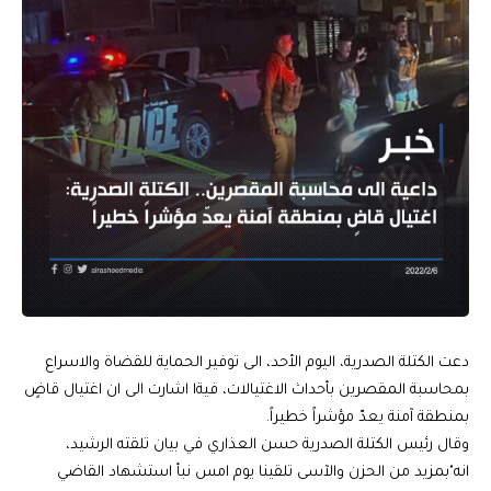
دعت الكتلة الصدرية، اليوم الأحد، الى توفير الحماية للقضاة والاسراع
بمحاسبة المقصرين بأحداث الاغتيالات، فيةا اشارت الى ان اغتيال قاضٍ
بمنطقة آمنة يعدّ مؤشراً خطيراً.
وقال رئيس الكتلة الصدرية حسن العذاري في بيان تلقته الرشيد،
انه"بمزيد من الحزن والآسى تلقينا يوم امس نبأ استشهاد القاضي