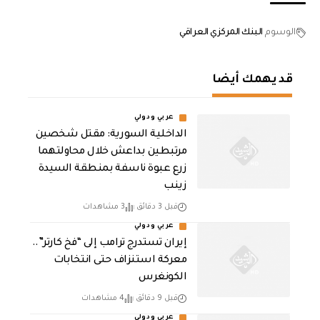
الوسوم
البنك المركزي العراقي
قد يهمك أيضا
عربي ودولي
الداخلية السورية: مقتل شخصين
مرتبطين بداعش خلال محاولتهما
زرع عبوة ناسفة بمنطقة السيدة
زينب
قبل 3 دقائق
3 مشاهدات
عربي ودولي
إيران تستدرج ترامب إلى “فخ كارتر”..
معركة استنزاف حتى انتخابات
الكونغرس
قبل 9 دقائق
4 مشاهدات
عربي ودولي