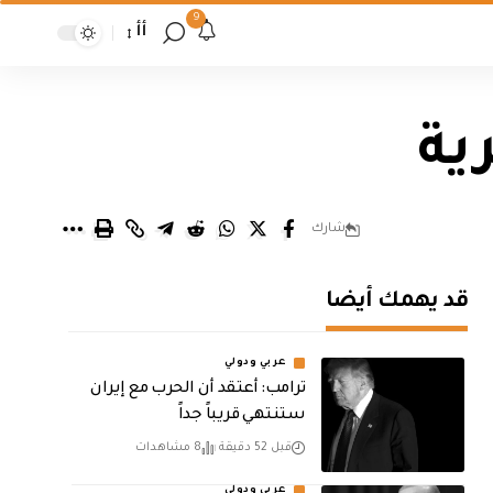
9
أأ
شارك
قد يهمك أيضا
عربي ودولي
‏ترامب: أعتقد أن الحرب مع إيران
ستنتهي قريباً جداً
قبل 52 دقيقة
8 مشاهدات
عربي ودولي