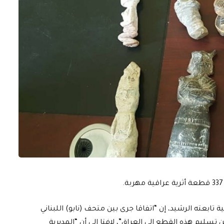
تابعته الرشيد، إن “اتفاقا جرى بين متحف (نابو) اللبناني
تسليم هذه القطع الى العراق”، لافتا الى أن “المديرية