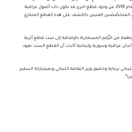
العامة اللبنانية للآثار سبق وأن كشفت في تقرير لها في العام 2018 عن وجود قطع اخرى قد تكون ذات أصول عراقية
من المتخصّصين الفنيين بالكشف على هذه القطع المتنازع
اف مرتضى، أن “عدد القطع التي ستُسلّم للعراق 331 قطعة من الرُّقم المسمارية بالإضافة إلى ست قطع أثرية
اً الى أن “لجان عراقية وسورية ولبنانية أكدت أن القطع الست تعود
ناني برعاية وحضور وزير الثقافة اللبناني وبمشاركة السفير
ا”.